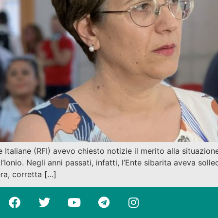
e Italiane (RFI) avevo chiesto notizie il merito alla situazio
onio. Negli anni passati, infatti, l’Ente sibarita aveva solle
ra, corretta […]