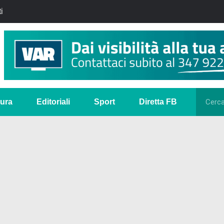
i
tura
Editoriali
Sport
Diretta FB