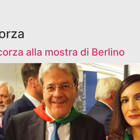
orza
corza alla mostra di Berlino