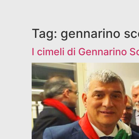
Tag:
gennarino sc
I cimeli di Gennarino S