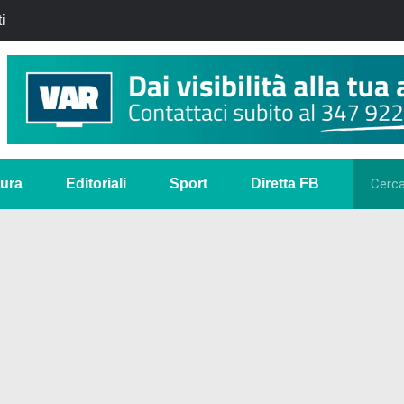
i
tura
Editoriali
Sport
Diretta FB