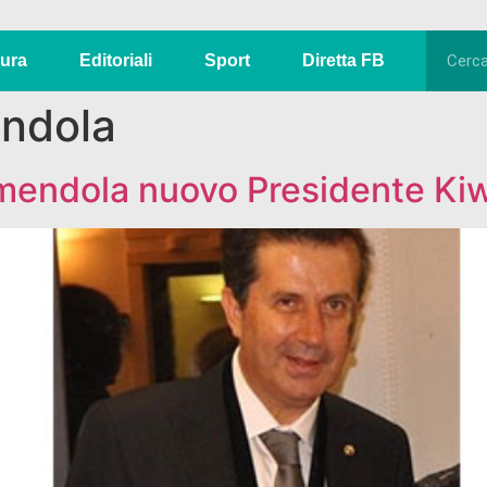
tura
Editoriali
Sport
Diretta FB
endola
Amendola nuovo Presidente Ki