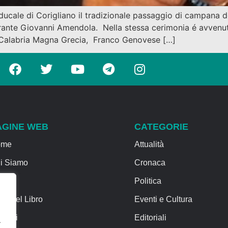
o ducale di Corigliano il tradizionale passaggio di campana d
ante Giovanni Amendola. Nella stessa cerimonia é avvenuto
 Calabria Magna Grecia, Franco Genovese […]
AGINE WEB
CATEGORIE
ome
Attualità
i Siamo
Cronaca
rvizi
Politica
sa del Libro
Eventi e Cultura
ntatti
Editoriali
.