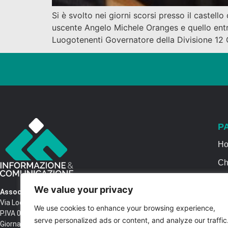
Si è svolto nei giorni scorsi presso il castell
uscente Angelo Michele Oranges e quello entr
Luogotenenti Governatore della Divisione 12
P
H
Ch
Se
We value your privacy
Associazione Informazione & Comunicazione
Ca
Via Locri SNC – 87064 Corigliano Rossano CS
We use cookies to enhance your browsing experience,
P.IVA 03516250788 – C.F. 97037680788 Testata
Co
serve personalized ads or content, and analyze our traffic
Giornalistica n. 1399/2017 R.G.V.G.N. 02/2017