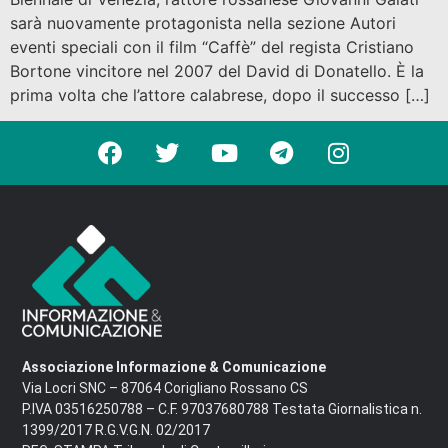
sarà nuovamente protagonista nella sezione Autori
eventi speciali con il film “Caffè” del regista Cristiano
Bortone vincitore nel 2007 del David di Donatello. È la
prima volta che l’attore calabrese, dopo il successo […]
Associazione Informazione & Comunicazione
Via Locri SNC – 87064 Corigliano Rossano CS
P.IVA 03516250788 – C.F. 97037680788 Testata Giornalistica n.
1399/2017 R.G.V.G.N. 02/2017