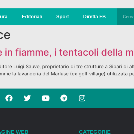
tura
Editoriali
Sport
Diretta FB
ce
e in fiamme, i tentacoli della 
itore Luigi Sauve, proprietario di tre strutture a Sibari di a
mme la lavanderia del Marluse (ex golf village) utilizzata per
AGINE WEB
CATEGORIE