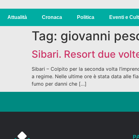
Attualità
Cronaca
Politica
Eventi e Cul
Tag:
giovanni pes
Sibari. Resort due volt
Sibari – Colpito per la seconda volta l’imprend
a regime. Nelle ultime ore è stata data alle fia
fumo per danni che […]
P