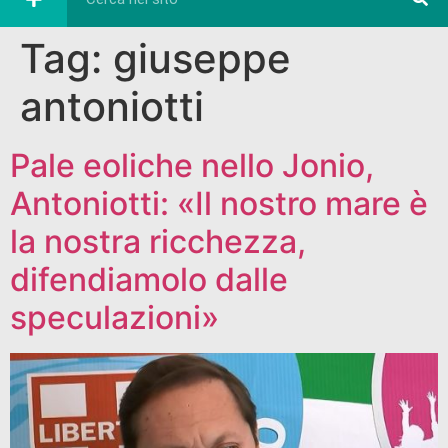
Tag:
giuseppe
antoniotti
Pale eoliche nello Jonio,
Antoniotti: «Il nostro mare è
la nostra ricchezza,
difendiamolo dalle
speculazioni»