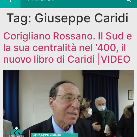
Tag:
Giuseppe Caridi
Corigliano Rossano. Il Sud e
la sua centralità nel ‘400, il
nuovo libro di Caridi |VIDEO