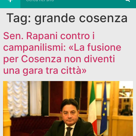
Tag:
grande cosenza
Sen. Rapani contro i
campanilismi: «La fusione
per Cosenza non diventi
una gara tra città»