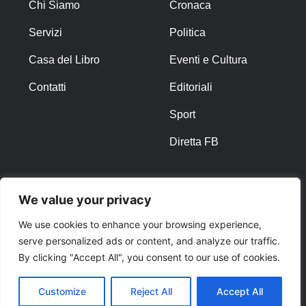
Chi Siamo
Cronaca
Servizi
Politica
Casa del Libro
Eventi e Cultura
Contatti
Editoriali
Sport
Diretta FB
ALTRO
We value your privacy
Note Legali
We use cookies to enhance your browsing experience,
serve personalized ads or content, and analyze our traffic.
Privacy Policy
By clicking "Accept All", you consent to our use of cookies.
Cookies
Customize
Reject All
Accept All