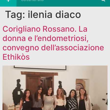
Tag:
ilenia diaco
Corigliano Rossano. La
donna e l’endometriosi,
convegno dell’associazione
Ethikòs