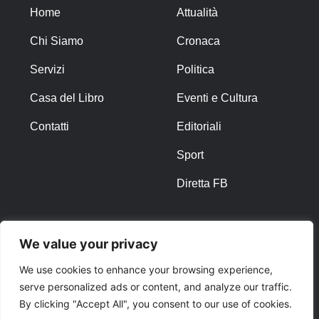
Home
Attualità
Chi Siamo
Cronaca
Servizi
Politica
Casa del Libro
Eventi e Cultura
Contatti
Editoriali
Sport
Diretta FB
ALTRO
We value your privacy
Note Legali
We use cookies to enhance your browsing experience,
serve personalized ads or content, and analyze our traffic.
Privacy Policy
By clicking "Accept All", you consent to our use of cookies.
Cookies