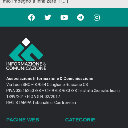
mio impegno a innalzare il […]
Associazione Informazione & Comunicazione
Via Locri SNC – 87064 Corigliano Rossano CS
P.IVA 03516250788 – C.F. 97037680788 Testata Giornalistica n.
1399/2017 R.G.V.G.N. 02/2017
REG. STAMPA Tribunale di Castrovillari
PAGINE WEB
CATEGORIE