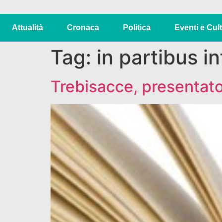
Attualità
Cronaca
Politica
Eventi e Cul
Tag:
in partibus i
Trebisacce, presentato l