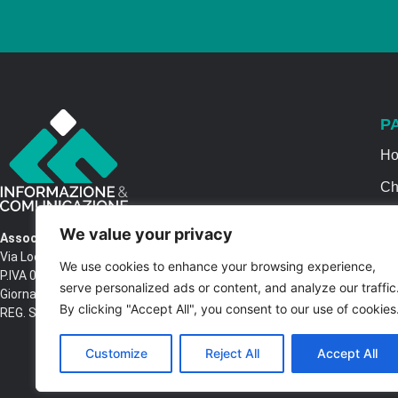
P
H
Ch
Se
We value your privacy
Associazione Informazione & Comunicazione
Ca
Via Locri SNC – 87064 Corigliano Rossano CS
We use cookies to enhance your browsing experience,
P.IVA 03516250788 – C.F. 97037680788 Testata
Co
serve personalized ads or content, and analyze our traffic
Giornalistica n. 1399/2017 R.G.V.G.N. 02/2017
By clicking "Accept All", you consent to our use of cookies
REG. STAMPA Tribunale di Castrovillari
Customize
Reject All
Accept All