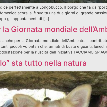
 addice perfettamente a Longobucco. Il borgo che fa da “port
omenica scorsi si è svolta una due giorni di grande passione
dopo gli appuntamenti di […]
 la Giornata mondiale dell’Am
anche per la Giornata mondiale dell’Ambiente. Il contributo
tanti piccoli volontari che, armati di buste e guanti, luned
oddisfazione per la riuscita dell’iniziativa FACCIAMO SPIA
o” sta tutto nella natura