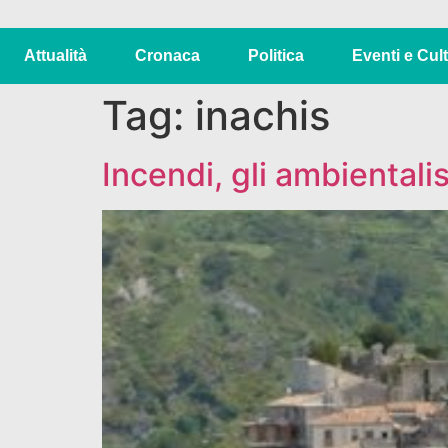
Attualità
Cronaca
Politica
Eventi e Cul
Tag:
inachis
Incendi, gli ambientali