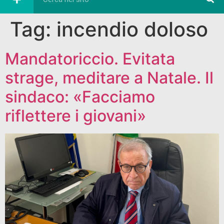
Tag:
incendio doloso
Mandatoriccio. Evitata
strage, meditare a Natale. Il
sindaco: «Facciamo
riflettere i giovani»