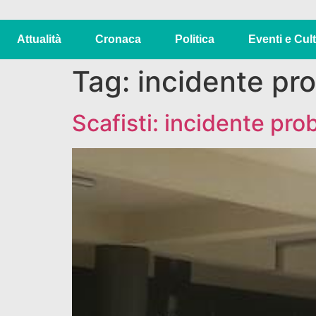
Attualità
Cronaca
Politica
Eventi e Cul
Tag:
incidente pro
Scafisti: incidente pro