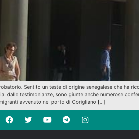
 probatorio. Sentito un teste di origine senegalese che ha ric
via, dalle testimonianze, sono giunte anche numerose conferm
 migranti avvenuto nel porto di Corigliano […]