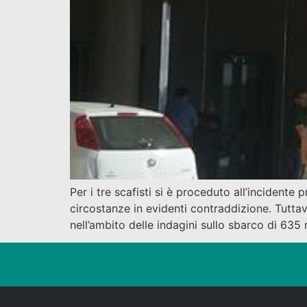
Per i tre scafisti si è proceduto all’incidente
circostanze in evidenti contraddizione. Tutta
nell’ambito delle indagini sullo sbarco di 635