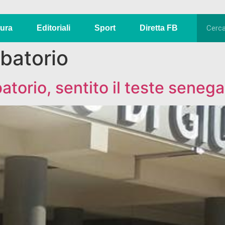
tura
Editoriali
Sport
Diretta FB
batorio
batorio, sentito il teste seneg