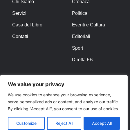
Chi Siamo
Cronaca
Servizi
Politica
Casa del Libro
Eventi e Cultura
Contatti
Editoriali
Sport
Diretta FB
ALTRO
We value your privacy
Note Legali
We use cookies to enhance your browsing experience,
serve personalized ads or content, and analyze our traffic.
Privacy Policy
By clicking "Accept All", you consent to our use of cookies.
Cookies
Customize
Reject All
Accept All