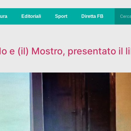
tura
Editoriali
Sport
Diretta FB
 e (il) Mostro, presentato il l