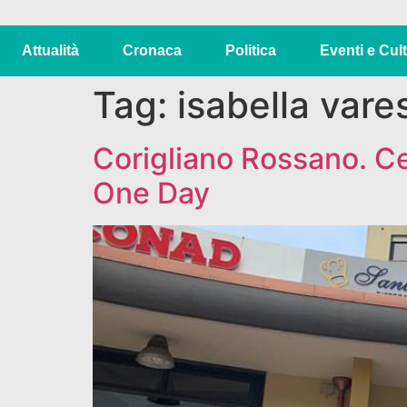
Attualità
Cronaca
Politica
Eventi e Cul
Tag:
isabella vare
Corigliano Rossano. C
One Day