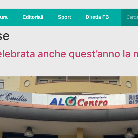
tura
Editoriali
Sport
Diretta FB
se
elebrata anche quest’anno la 