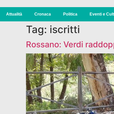
Attualità
Cronaca
Politica
Eventi e Cul
Tag:
iscritti
Rossano: Verdi raddoppi