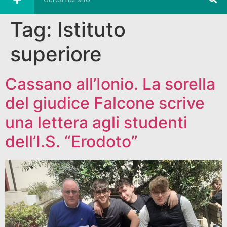
Tag:
Istituto
superiore
Cassano all’Ionio. La sorella
del giudice Falcone scrive
una lettera agli studenti
dell’I.S. “Erodoto”