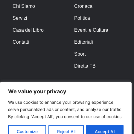
Chi Siamo
Cronaca
Servizi
Politica
Casa del Libro
Eventi e Cultura
Contatti
Editoriali
Sport
Diretta FB
ALTRO
We value your privacy
Note Legali
We use cookies to enhance your browsing experience,
serve personalized ads or content, and analyze our traffic.
Privacy Policy
By clicking "Accept All", you consent to our use of cookies.
Cookies
Customize
Reject All
Accept All