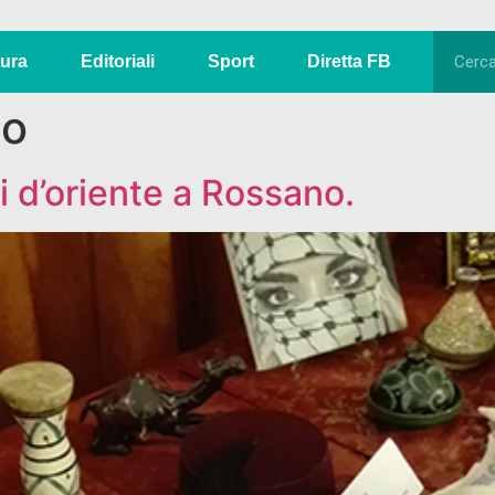
tura
Editoriali
Sport
Diretta FB
co
i d’oriente a Rossano.