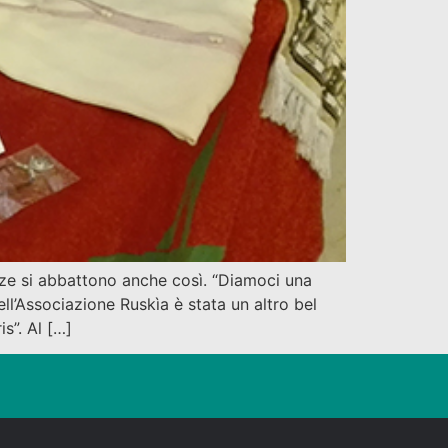
e si abbattono anche così. “Diamoci una
ll’Associazione Ruskìa è stata un altro bel
s”. Al […]