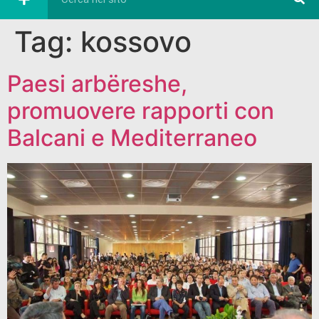
Tag:
kossovo
Paesi arbëreshe,
promuovere rapporti con
Balcani e Mediterraneo