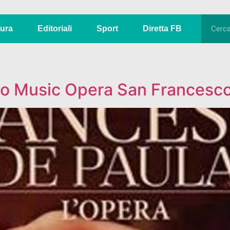
tura
Editoriali
Sport
Diretta FB
raio Music Opera San Francesc