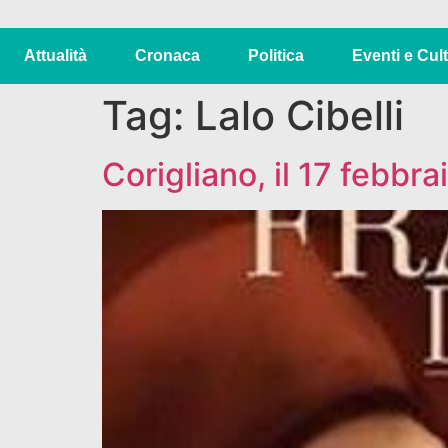
Attualità
Cronaca
Politica
Eventi e Cul
Tag:
Lalo Cibelli
Corigliano, il 17 febb