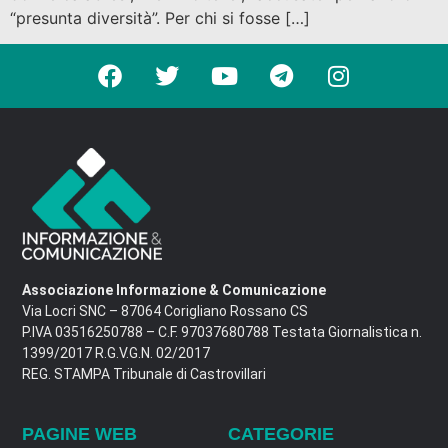
“presunta diversità”. Per chi si fosse […]
Associazione Informazione & Comunicazione
Via Locri SNC – 87064 Corigliano Rossano CS
P.IVA 03516250788 – C.F. 97037680788 Testata Giornalistica n.
1399/2017 R.G.V.G.N. 02/2017
REG. STAMPA Tribunale di Castrovillari
PAGINE WEB
CATEGORIE