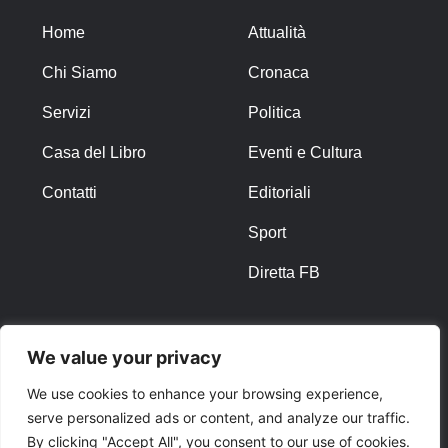
Home
Attualità
Chi Siamo
Cronaca
Servizi
Politica
Casa del Libro
Eventi e Cultura
Contatti
Editoriali
Sport
Diretta FB
ALTRO
We value your privacy
Note Legali
We use cookies to enhance your browsing experience,
serve personalized ads or content, and analyze our traffic.
Privacy Policy
By clicking "Accept All", you consent to our use of cookies.