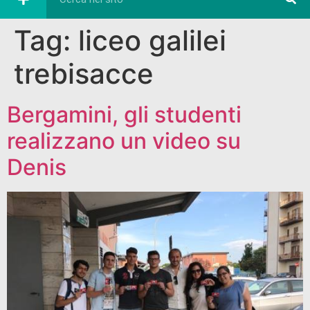
Tag:
liceo galilei
trebisacce
Bergamini, gli studenti
realizzano un video su
Denis