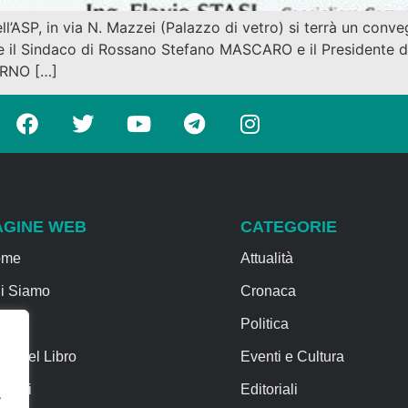
ell’ASP, in via N. Mazzei (Palazzo di vetro) si terrà un conv
nale il Sindaco di Rossano Stefano MASCARO e il Presidente 
ORNO […]
AGINE WEB
CATEGORIE
ome
Attualità
i Siamo
Cronaca
rvizi
Politica
sa del Libro
Eventi e Cultura
ntatti
Editoriali
.