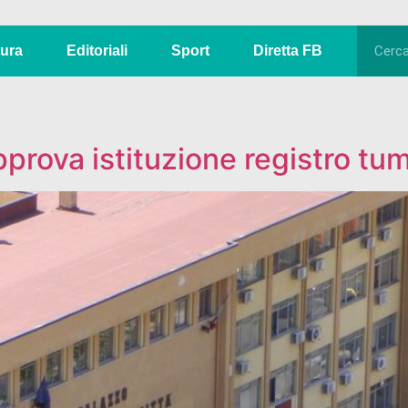
tura
Editoriali
Sport
Diretta FB
pprova istituzione registro tum