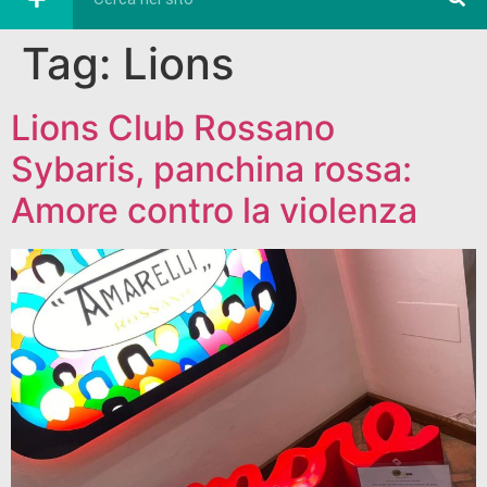
Tag:
Lions
Lions Club Rossano
Sybaris, panchina rossa:
Amore contro la violenza