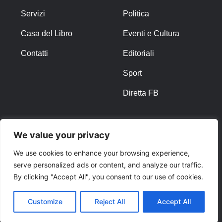
Servizi
Politica
Casa del Libro
Eventi e Cultura
Contatti
Editoriali
Sport
Diretta FB
ALTRO
We value your privacy
Note Legali
We use cookies to enhance your browsing experience,
serve personalized ads or content, and analyze our traffic.
Privacy Policy
By clicking "Accept All", you consent to our use of cookies.
Cookies
Customize
Reject All
Accept All