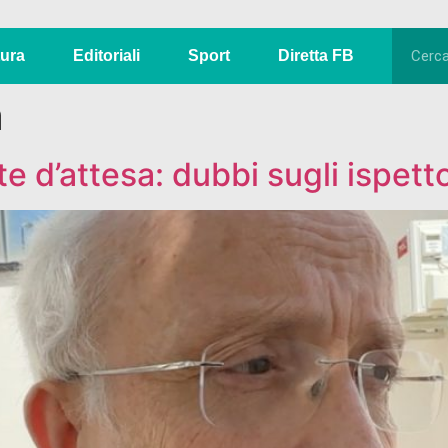
tura
Editoriali
Sport
Diretta FB
a
te d’attesa: dubbi sugli ispett