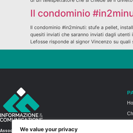
Il condominio #in2minut
Il condominio #in2minuti: stufe a pellet, inst
quesiti inviati che saranno inviati dagli uten
Lefosse risponde al signor Vincenzo su quali 
P
H
Ch
Se
We value your privacy
Associazione Informazione & Comunicazione