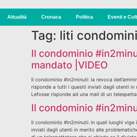
Attualità
Cronaca
Politica
Eventi e Cul
Tag:
liti condomini
Il condominio #in2minut
mandato |VIDEO
Il condominio #in2minuti: la revoca dell’ammi
risponde a tutti i quesiti inviati dagli utent
Lefosse risponde ad una mail di un telespetta
Il condominio #in2minuti
Il condominio #in2minuti: in quali luoghi vige 
inviati dagli utenti in merito alle problemat
di un telespettatore che si chiede se il diviet