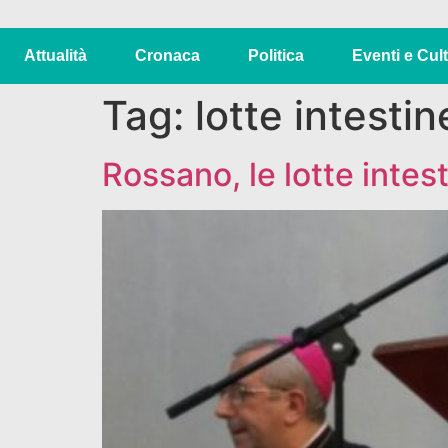
Attualità
Cronaca
Politica
Eventi e Cul
Tag:
lotte intestin
Rossano, le lotte intes