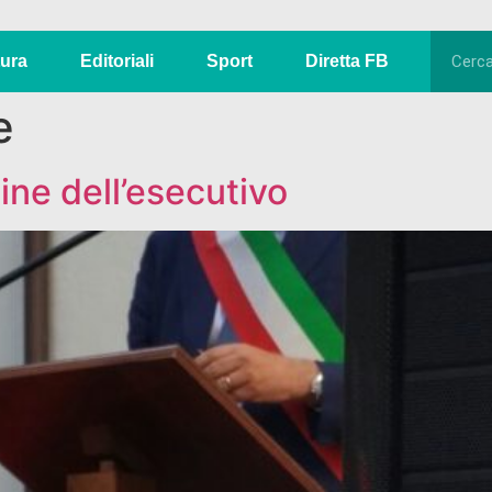
tura
Editoriali
Sport
Diretta FB
e
tine dell’esecutivo