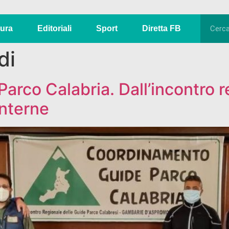
tura
Editoriali
Sport
Diretta FB
di
rco Calabria. Dall’incontro r
interne