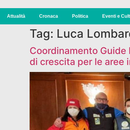
Attualità
Cronaca
Politica
Eventi e Cul
Tag:
Luca Lombar
Coordinamento Guide Pa
di crescita per le aree 