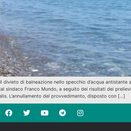
divieto di balneazione nello specchio d’acqua antistante al
 sindaco Franco Mundo, a seguito dei risultati dei prelievi e
alis. L’annullamento del provvedimento, disposto con […]