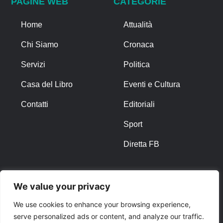
PAGINE WEB
CATEGORIE
Home
Attualità
Chi Siamo
Cronaca
Servizi
Politica
Casa del Libro
Eventi e Cultura
Contatti
Editoriali
Sport
Diretta FB
ALTRO
We value your privacy
Note Legali
We use cookies to enhance your browsing experience,
serve personalized ads or content, and analyze our traffic.
Privacy Policy