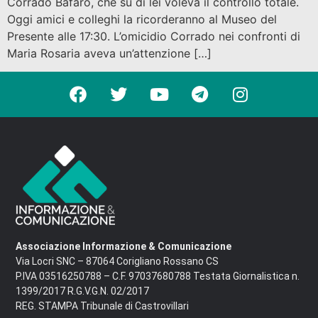
Corrado Bafaro, che su di lei voleva il controllo totale.
Oggi amici e colleghi la ricorderanno al Museo del
Presente alle 17:30. L’omicidio Corrado nei confronti di
Maria Rosaria aveva un’attenzione […]
Associazione Informazione & Comunicazione
Via Locri SNC – 87064 Corigliano Rossano CS
P.IVA 03516250788 – C.F. 97037680788 Testata Giornalistica n.
1399/2017 R.G.V.G.N. 02/2017
REG. STAMPA Tribunale di Castrovillari