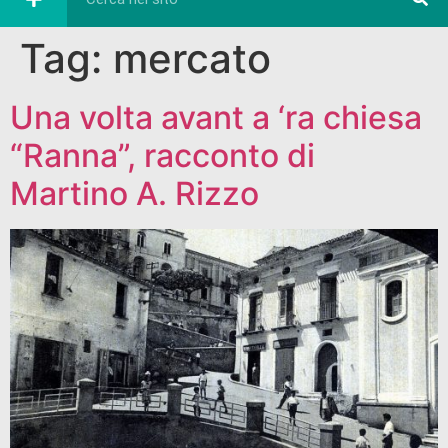
Tag:
mercato
Una volta avant a ‘ra chiesa
“Ranna”, racconto di
Martino A. Rizzo