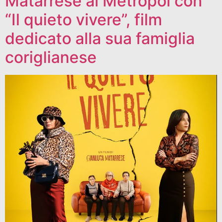
Matarrese al Metropol con
“Il quieto vivere”, film
dedicato alla sua famiglia
coriglianese