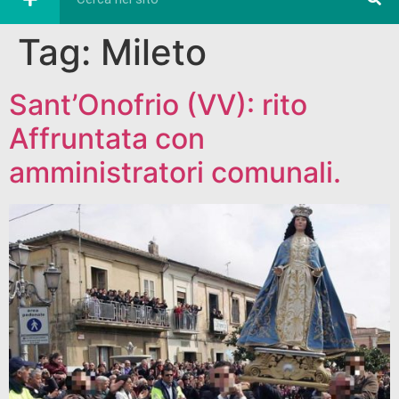
Tag:
Mileto
Sant’Onofrio (VV): rito
Affruntata con
amministratori comunali.