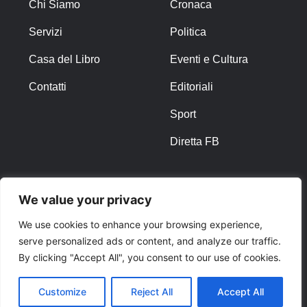
Chi Siamo
Cronaca
Servizi
Politica
Casa del Libro
Eventi e Cultura
Contatti
Editoriali
Sport
Diretta FB
ALTRO
We value your privacy
Note Legali
We use cookies to enhance your browsing experience,
serve personalized ads or content, and analyze our traffic.
Privacy Policy
By clicking "Accept All", you consent to our use of cookies.
Cookies
Customize
Reject All
Accept All