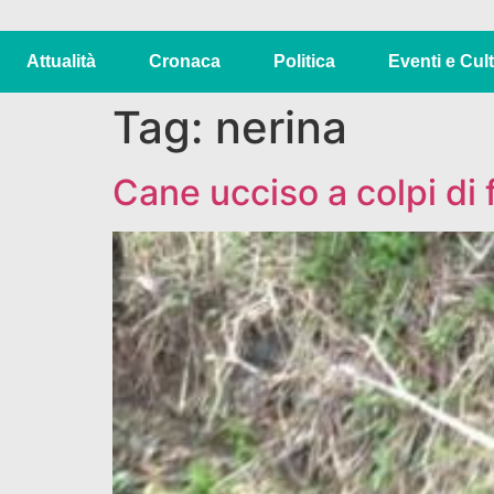
Attualità
Cronaca
Politica
Eventi e Cul
Tag:
nerina
Cane ucciso a colpi di f