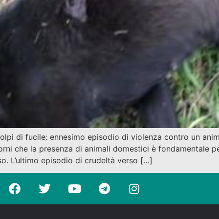
i di fucile: ennesimo episodio di violenza contro un animal
orni che la presenza di animali domestici è fondamentale per 
o. L’ultimo episodio di crudeltà verso […]