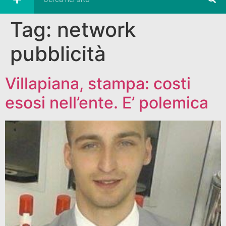
Tag:
network
pubblicità
Villapiana, stampa: costi
esosi nell’ente. E’ polemica