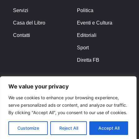
Servizi
Politica
Casa del Libro
Eventi e Cultura
Contatti
Editoriali
Sport
Diretta FB
ALTRO
We value your privacy
Note Legali
We use cookies to enhance your browsing experience,
serve personalized ads or content, and analyze our traffic.
Privacy Policy
By clicking "Accept All", you consent to our use of cookies.
Cookies
Customize
Reject All
Accept All