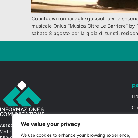
Countdown ormai agli sgoccioli per la seconda
musicale Onlus “Musica Oltre Le Barriere” by 
sabato 8 agosto per la gioia di turisti, residen
P
H
Ch
Se
We value your privacy
Associazione Informazione & Comunicazione
Ca
Via Locri SNC – 87064 Corigliano Rossano CS
We use cookies to enhance your browsing experience,