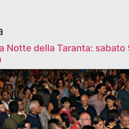
a
Notte della Taranta: sabato 
a