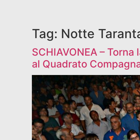
Tag:
Notte Tarant
SCHIAVONEA – Torna la 
al Quadrato Compagn