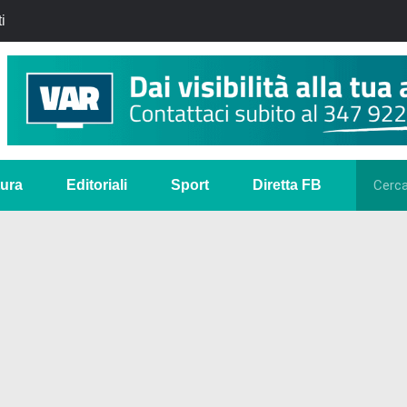
i
tura
Editoriali
Sport
Diretta FB