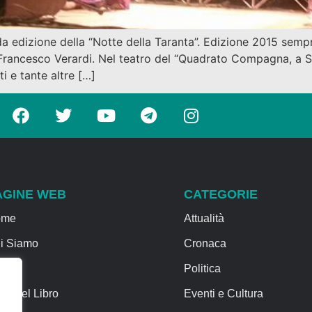
 edizione della “Notte della Taranta”. Edizione 2015 sempre
Francesco Verardi. Nel teatro del “Quadrato Compagna, a Sch
ti e tante altre […]
AGINE WEB
CATEGORIE
ome
Attualità
i Siamo
Cronaca
rvizi
Politica
sa del Libro
Eventi e Cultura