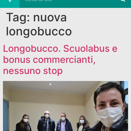
Tag:
nuova
longobucco
Longobucco. Scuolabus e
bonus commercianti,
nessuno stop