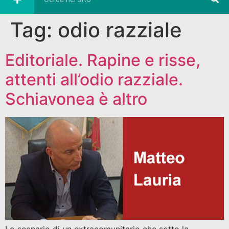
Tag:
odio razziale
Editoriale. Rapine e risse,
attenti all’odio razziale.
Schiavonea è altro