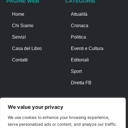
PAGINE WEB
CATEGORIE
Home
Attualità
Chi Siamo
Cronaca
Servizi
Politica
Casa del Libro
Eventi e Cultura
Contatti
Editoriali
Sport
Diretta FB
ALTRO
We value your privacy
Note Legali
We use cookies to enhance your browsing experience,
serve personalized ads or content, and analyze our traffic.
Privacy Policy