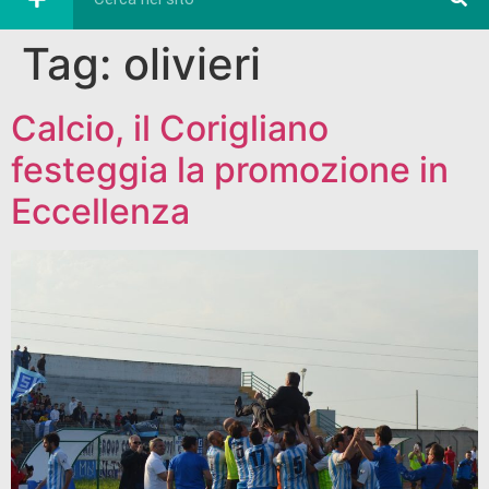
Tag:
olivieri
Calcio, il Corigliano
festeggia la promozione in
Eccellenza