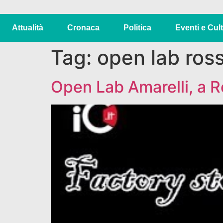
Attualità
Cronaca
Politica
Eventi e Cul
Tag:
open lab ros
Open Lab Amarelli, a R