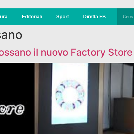
tura
Editoriali
Sport
Diretta FB
sano
ossano il nuovo Factory Stor