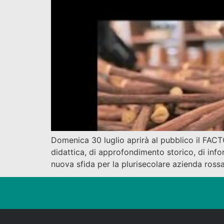
Domenica 30 luglio aprirà al pubblico il FAC
didattica, di approfondimento storico, di inf
nuova sfida per la plurisecolare azienda ross