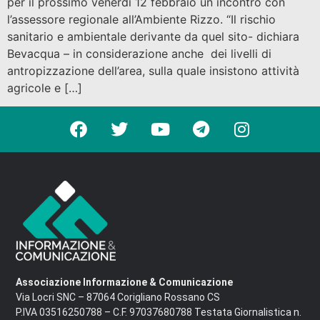
per il prossimo venerdì 12 febbraio un incontro con
l’assessore regionale all’Ambiente Rizzo. “Il rischio
sanitario e ambientale derivante da quel sito- dichiara
Bevacqua – in considerazione anche dei livelli di
antropizzazione dell’area, sulla quale insistono attività
agricole e […]
Associazione Informazione & Comunicazione
Via Locri SNC – 87064 Corigliano Rossano CS
P.IVA 03516250788 – C.F. 97037680788 Testata Giornalistica n.