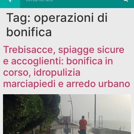
Tag:
operazioni di
bonifica
Trebisacce, spiagge sicure
e accoglienti: bonifica in
corso, idropulizia
marciapiedi e arredo urbano