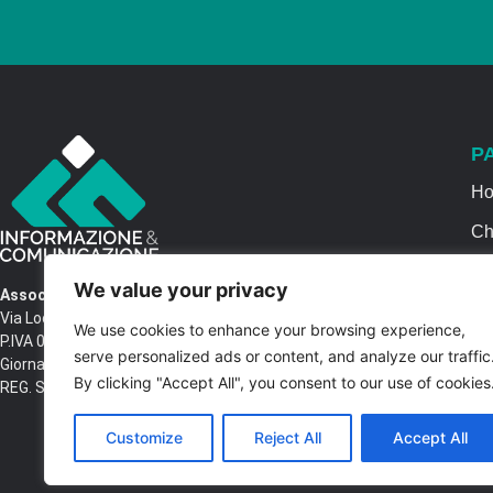
P
H
Ch
Se
We value your privacy
Associazione Informazione & Comunicazione
Ca
Via Locri SNC – 87064 Corigliano Rossano CS
We use cookies to enhance your browsing experience,
P.IVA 03516250788 – C.F. 97037680788 Testata
Co
serve personalized ads or content, and analyze our traffic
Giornalistica n. 1399/2017 R.G.V.G.N. 02/2017
By clicking "Accept All", you consent to our use of cookies
REG. STAMPA Tribunale di Castrovillari
Customize
Reject All
Accept All