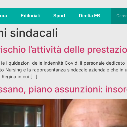
tura
Editoriali
Sport
Diretta FB
i sindacali
schio l’attività delle prestazi
e le liquidazioni delle indennità Covid. Il personale dedicato n
ato Nursing e la rappresentanza sindacale aziendale che in 
 Regina in cui […]
sano, piano assunzioni: insor