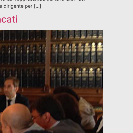
e dirigente per […]
acati