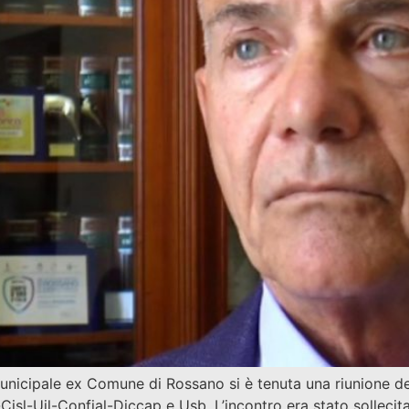
nicipale ex Comune di Rossano si è tenuta una riunione del
l-Cisl-Uil-Confial-Diccap e Usb. L’incontro era stato sollecit