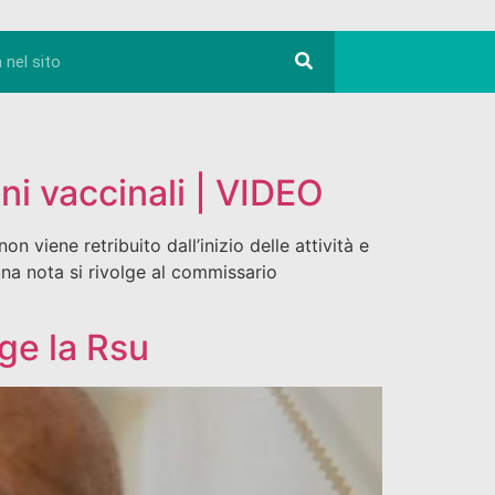
oni vaccinali | VIDEO
on viene retribuito dall’inizio delle attività e
una nota si rivolge al commissario
ge la Rsu