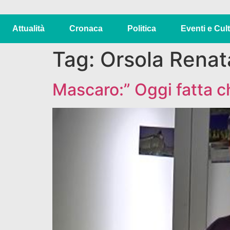
Attualità
Cronaca
Politica
Eventi e Cul
Tag:
Orsola Renat
Mascaro:” Oggi fatta c